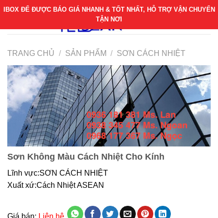
Bỏ
IBOX ĐỂ ĐƯỢC BÁO GIÁ NHANH & TỐT NHẤT, HỖ TRỢ VẬN CHUYỂN
qua
TẬN NƠI
nội
dung
TRANG CHỦ
/
SẢN PHẨM
/
SƠN CÁCH NHIỆT
Sơn Không Màu Cách Nhiệt Cho Kính
Lĩnh vực:SƠN CÁCH NHIỆT
Xuất xứ:Cách Nhiệt ASEAN
Giá bán:
Liên hệ