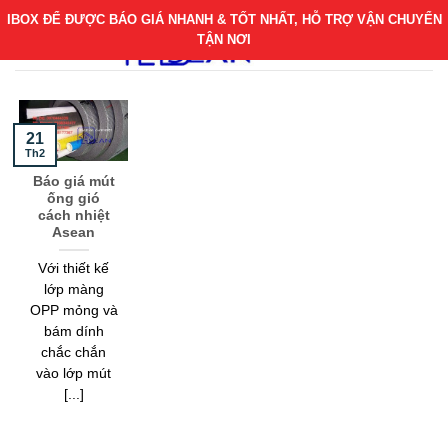
Bỏ
IBOX ĐỂ ĐƯỢC BÁO GIÁ NHANH & TỐT NHẤT, HỖ TRỢ VẬN CHUYỂN
qua
TẬN NƠI
nội
dung
21
Th2
Báo giá mút
ống gió
cách nhiệt
Asean
Với thiết kế
lớp màng
OPP mỏng và
bám dính
chắc chắn
vào lớp mút
[...]