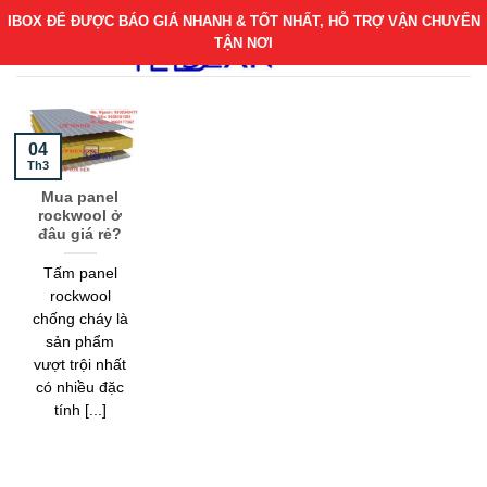
Bỏ
IBOX ĐỂ ĐƯỢC BÁO GIÁ NHANH & TỐT NHẤT, HỖ TRỢ VẬN CHUYỂN
qua
TẬN NƠI
nội
dung
04
Th3
Mua panel
rockwool ở
đâu giá rẻ?
Tấm panel
rockwool
chống cháy là
sản phẩm
vượt trội nhất
có nhiều đặc
tính [...]