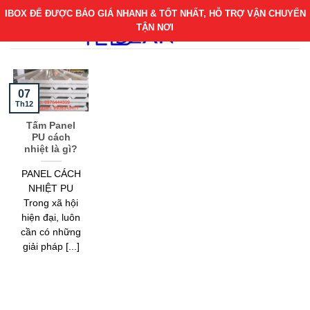
Bỏ
IBOX ĐỂ ĐƯỢC BÁO GIÁ NHANH & TỐT NHẤT, HỖ TRỢ VẬN CHUYỂN
qua
TẬN NƠI
nội
dung
07
Th12
Tấm Panel
PU cách
nhiệt là gì?
PANEL CÁCH
NHIỆT PU
Trong xã hội
hiện đại, luôn
cần có những
giải pháp [...]