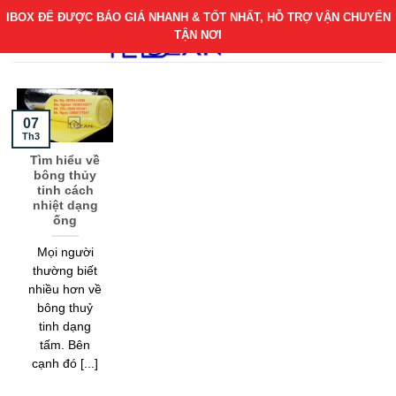
Bỏ
IBOX ĐỂ ĐƯỢC BÁO GIÁ NHANH & TỐT NHẤT, HỖ TRỢ VẬN CHUYỂN
qua
TẬN NƠI
nội
dung
07
Th3
Tìm hiểu về
bông thủy
tinh cách
nhiệt dạng
ống
Mọi người
thường biết
nhiều hơn về
bông thuỷ
tinh dạng
tấm. Bên
cạnh đó [...]