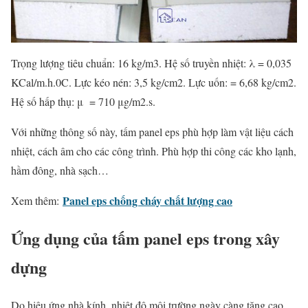
Trọng lượng tiêu chuẩn: 16 kg/m3. Hệ số truyền nhiệt: λ = 0,035
KCal/m.h.0C. Lực kéo nén: 3,5 kg/cm2. Lực uốn: = 6,68 kg/cm2.
Hệ số hấp thụ: μ = 710 μg/m2.s.
Với những thông số này, tấm panel eps phù hợp làm vật liệu cách
nhiệt, cách âm cho các công trình. Phù hợp thi công các kho lạnh,
hầm đông, nhà sạch…
Panel eps chống cháy chất lượng cao
Xem thêm:
Ứng dụng của tấm panel eps trong xây
dựng
Do hiệu ứng nhà kính, nhiệt độ môi trường ngày càng tăng cao,