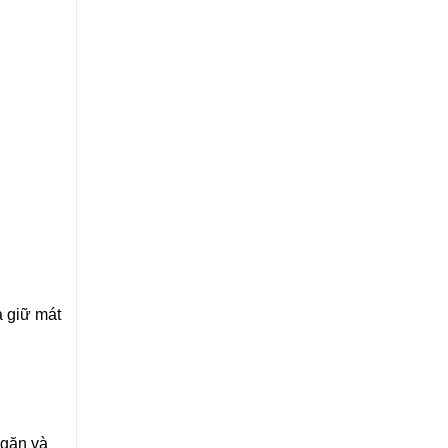
à giữ mát
ngăn và