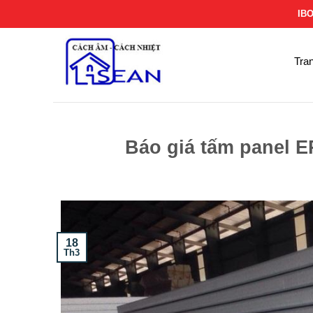
Bỏ
IB
qua
nội
dung
Tra
Báo giá tấm panel E
18
Th3