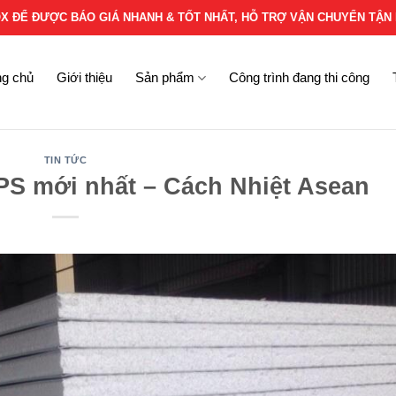
OX ĐỂ ĐƯỢC BÁO GIÁ NHANH & TỐT NHẤT, HỖ TRỢ VẬN CHUYỂN TẬN 
ng chủ
Giới thiệu
Sản phẩm
Công trình đang thi công
TIN TỨC
PS mới nhất – Cách Nhiệt Asean