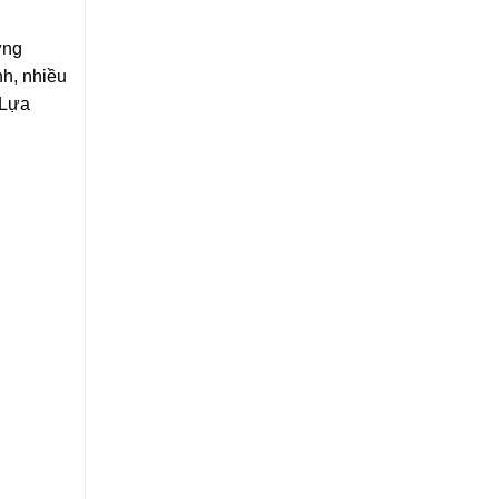
ựng
nh, nhiều
 Lựa