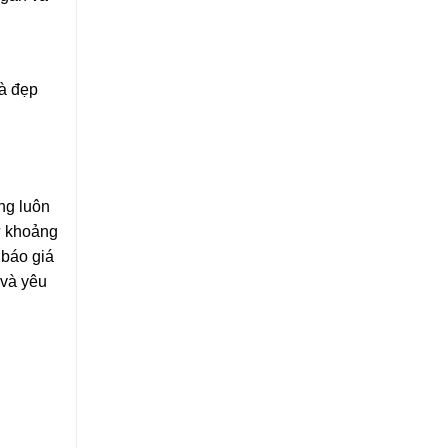
và đẹp
ng luôn
ừ khoảng
 báo giá
 và yêu