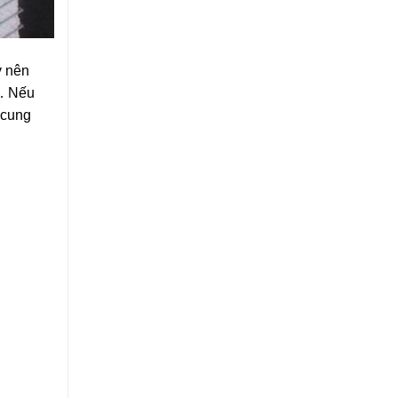
y nên
,… Nếu
 cung